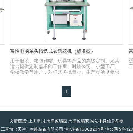
富怡电脑单头帽绣成衣绣花机（标准型）
用于服装、箱包鞋帽、玩具等产品的高级定制。尤其
适合提供定制需求的工作室、时装公司、小型工厂、
学校教学等用户，对样式多批量小、生产灵活度要求
高的应用场所
1
友情链接:
上工申贝
天津盈瑞恒
天津盈瑞安
网站不良信息举报
上工富怡（天津）智能装备有限公司
津ICP备16008204号
津公网安备1201