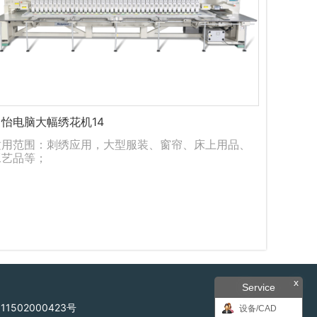
富怡电脑大幅绣花机14
适用范围：刺绣应用，大型服装、窗帘、床上用品、
工艺品等；
x
Service
1502000423号
设备/CAD