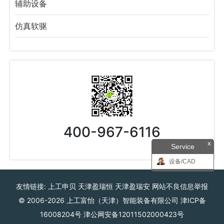
辅助设备
仿真软驱
400-967-6116
x
Service
设备/CAD
友情链接:
上工申贝
天津盈瑞恒
天津盈瑞安
网站不良信息举报
© 2006-2026
上工富怡（天津）智能装备有限公司
津ICP备
16008204号
津公网安备12011502000423号