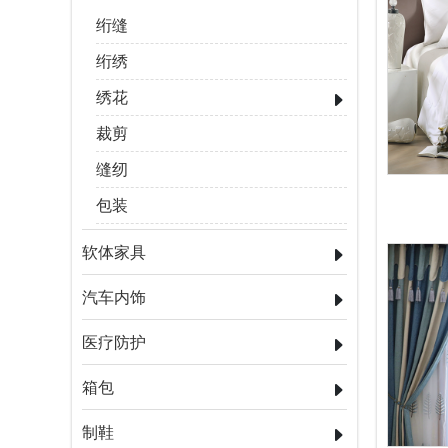
绗缝
绗绣
绣花
裁剪
缝纫
包装
软体家具
汽车内饰
医疗防护
箱包
制鞋