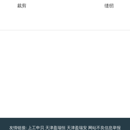
裁剪
缝纫
友情链接:
上工申贝
天津盈瑞恒
天津盈瑞安
网站不良信息举报