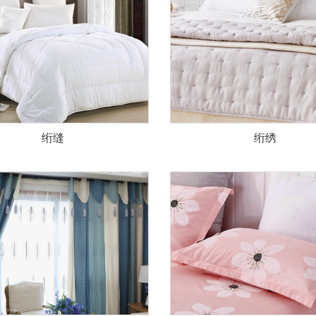
绗缝
绗绣